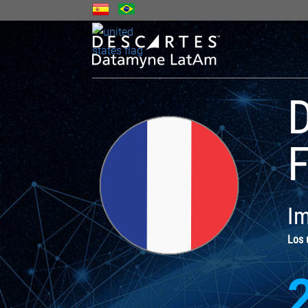
D
F
Im
Los 