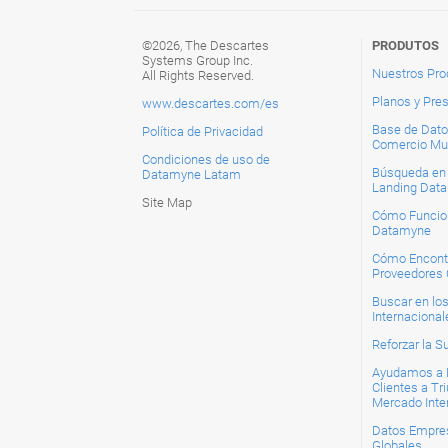
©2026, The Descartes
PRODUTOS
Systems Group Inc.
Nuestros Pro
All Rights Reserved.
Planos y Pre
www.descartes.com/es
Base de Dato
Política de Privacidad
Comercio Mu
Condiciones de uso de
Búsqueda en B
Datamyne Latam
Landing Dat
Site Map
Cómo Funcio
Datamyne
Cómo Encont
Proveedores 
Buscar en lo
Internacional
Reforzar la S
Ayudamos a 
Clientes a Tri
Mercado Inte
Datos Empres
Globales