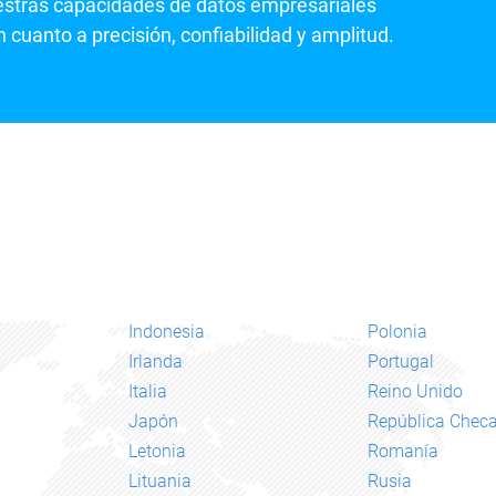
estras capacidades de datos empresariales
n cuanto a precisión, confiabilidad y amplitud.
Indonesia
Polonia
Irlanda
Portugal
Italia
Reino Unido
Japón
República Chec
Letonia
Romanía
Lituania
Rusia