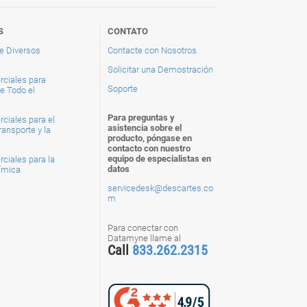
S
CONTATO
de Diversos
Contacte con Nosotros
Solicitar una Demostración
ciales para
Soporte
e Todo el
Para preguntas y
ciales para el
asistencia sobre el
ransporte y la
producto, póngase en
contacto con nuestro
equipo de especialistas en
ciales para la
datos
uímica
servicedesk@descartes.co
m
Para conectar con
Datamyne llame al
Call
833.262.2315