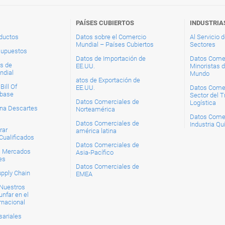
PAÍSES CUBIERTOS
INDUSTRIA
ductos
Datos sobre el Comercio
Al Servicio 
Mundial – Países Cubiertos
Sectores
supuestos
Datos de Importación de
Datos Comer
s de
EE.UU.
Minoristas d
ndial
Mundo
atos de Exportación de
ill Of
EE.UU.
Datos Comer
abase
Sector del T
Datos Comerciales de
Logística
na Descartes
Norteamérica
Datos Comer
Datos Comerciales de
Industria Q
rar
américa latina
Cualificados
Datos Comerciales de
s Mercados
Asia-Pacífico
es
Datos Comerciales de
upply Chain
EMEA
Nuestros
unfar en el
rnacional
ariales