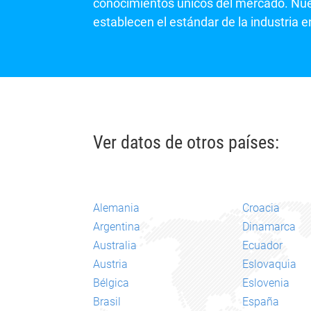
conocimientos únicos del mercado. Nu
establecen el estándar de la industria e
Ver datos de otros países:
Alemania
Croacia
Argentina
Dinamarca
Australia
Ecuador
Austria
Eslovaquia
Bélgica
Eslovenia
Brasil
España