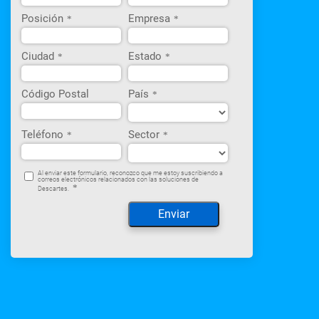
Posición
Empresa
*
*
Ciudad
Estado
*
*
Código Postal
País
*
Teléfono
Sector
*
*
Al enviar este formulario, reconozco que me estoy suscribiendo a
correos electrónicos relacionados con las soluciones de
*
Descartes.