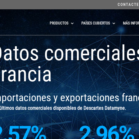
CONTACTE
PRODUCTOS
PAÍSES CUBIERTOS
MÁS INFO
atos comerciale
rancia
portaciones y exportaciones fra
últimos datos comerciales disponibles de Descartes Datamyne.
2.57
%
2.96
%