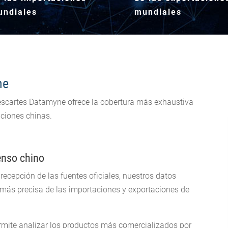
undiales
mundiales
ne
scartes Datamyne ofrece la cobertura más exhaustiva
aciones chinas.
enso chino
ecepción de las fuentes oficiales, nuestros datos
 más precisa de las importaciones y exportaciones de
rmite analizar los productos más comercializados por