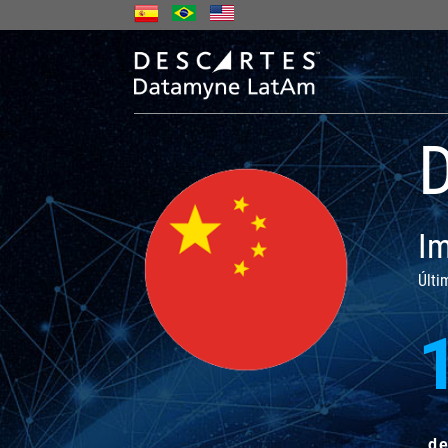
D
Im
Últi
de