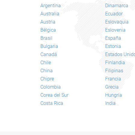
Argentina
Dinamarca
Australia
Ecuador
Austria
Eslovaquia
Bélgica
Eslovenia
Brasil
España
Bulgaria
Estonia
Canadá
Estados Unid
Chile
Finlandia
China
Filipinas
Chipre
Francia
Colombia
Grecia
Corea del Sur
Hungría
Costa Rica
India