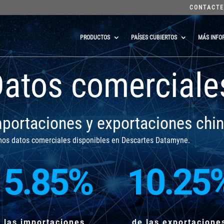
CONTACTE
PRODUCTOS
PAÍSES CUBIERTOS
MÁS INFO
atos comerciale
portaciones y exportaciones chi
mos datos comerciales disponibles en Descartes Datamyne.
15.85
%
10.25
 las importaciones
de las exportacione