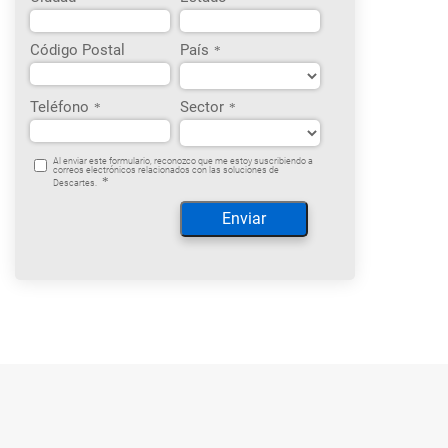
Código Postal
País
*
Teléfono
Sector
*
*
Al enviar este formulario, reconozco que me estoy suscribiendo a
correos electrónicos relacionados con las soluciones de
*
Descartes.