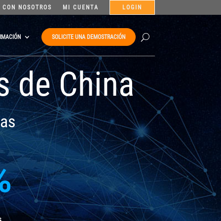
 CON NOSOTROS
MI CUENTA
LOGIN
RMACIÓN
SOLICITE UNA DEMOSTRACIÓN
s de China
nas
%
s