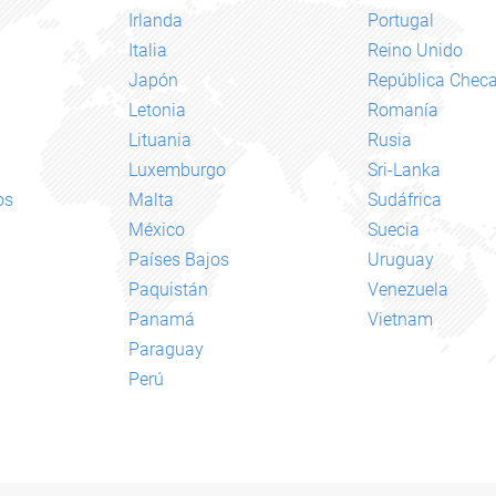
Irlanda
Portugal
Italia
Reino Unido
Japón
República Chec
Letonia
Romanía
Lituania
Rusia
Luxemburgo
Sri-Lanka
os
Malta
Sudáfrica
México
Suecia
Países Bajos
Uruguay
Paquistán
Venezuela
Panamá
Vietnam
Paraguay
Perú