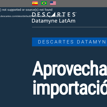
Video
) not supported or source(s) not found
Player
.descartes.com/sites/default/files/media/backgrounds/2020-
DESCARTES DATAMYN
Aprovechar
importació