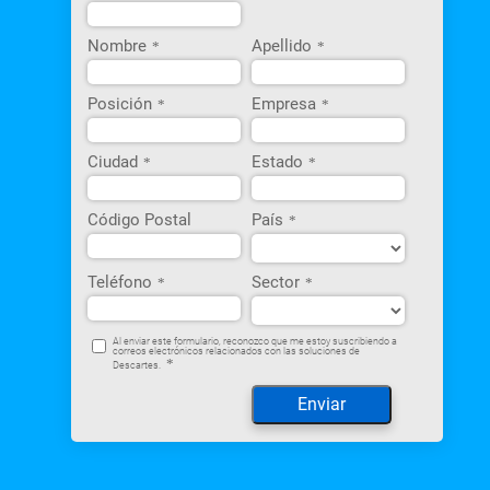
Nombre
Apellido
*
*
Posición
Empresa
*
*
Ciudad
Estado
*
*
Código Postal
País
*
Teléfono
Sector
*
*
Al enviar este formulario, reconozco que me estoy suscribiendo a
correos electrónicos relacionados con las soluciones de
*
Descartes.