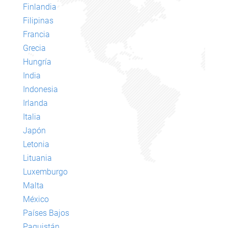
Finlandia
Filipinas
Francia
Grecia
Hungría
India
Indonesia
Irlanda
Italia
Japón
Letonia
Lituania
Luxemburgo
Malta
México
Países Bajos
Paquistán