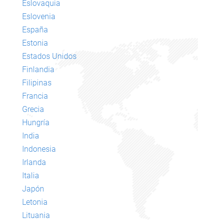
Eslovaquia
Eslovenia
España
Estonia
Estados Unidos
Finlandia
Filipinas
Francia
Grecia
Hungría
India
Indonesia
Irlanda
Italia
Japón
Letonia
Lituania