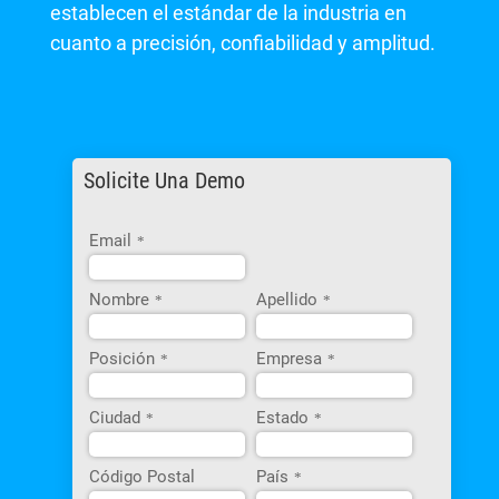
establecen el estándar de la industria en
cuanto a precisión, confiabilidad y amplitud.
Solicite Una Demo
Email
*
Nombre
Apellido
*
*
Posición
Empresa
*
*
Ciudad
Estado
*
*
Código Postal
País
*