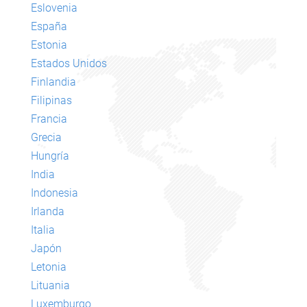
Eslovenia
España
Estonia
Estados Unidos
Finlandia
Filipinas
Francia
Grecia
Hungría
India
Indonesia
Irlanda
Italia
Japón
Letonia
Lituania
Luxemburgo