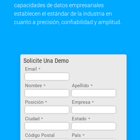
capacidades de datos empresariales
establecen el estándar de la industria en
cuanto a precisión, confiabilidad y amplitud.
Solicite Una Demo
Email
*
Nombre
Apellido
*
*
Posición
Empresa
*
*
Ciudad
Estado
*
*
Código Postal
País
*